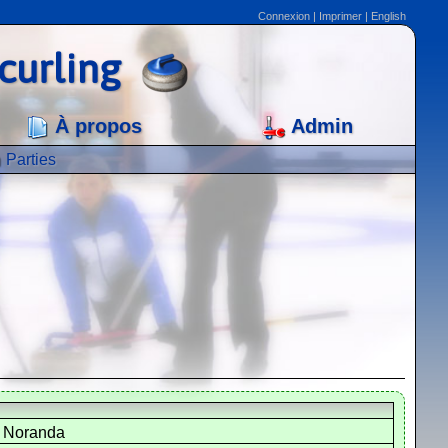
Connexion
|
Imprimer
|
English
curling
À propos
Admin
Parties
 Noranda