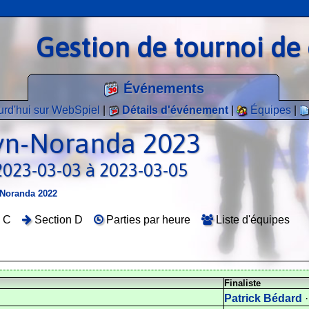
Gestion de tournoi de 
Événements
rd'hui sur WebSpiel
|
Détails d'événement
|
Équipes
|
uyn-Noranda 2023
2023-03-03 à 2023-03-05
-Noranda 2022
 C
Section D
Parties par heure
Liste d'équipes
Finaliste
Patrick Bédard
·