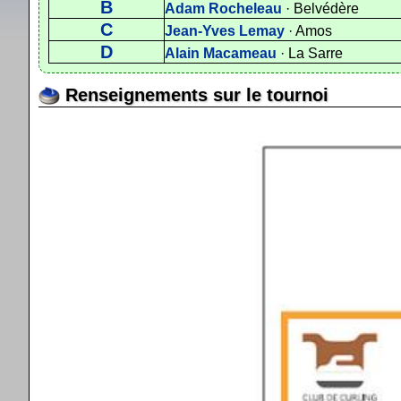
B
Adam Rocheleau
· Belvédère
C
Jean-Yves Lemay
· Amos
D
Alain Macameau
· La Sarre
Renseignements sur le tournoi