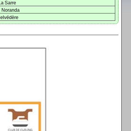
La Sarre
· Noranda
Belvédère