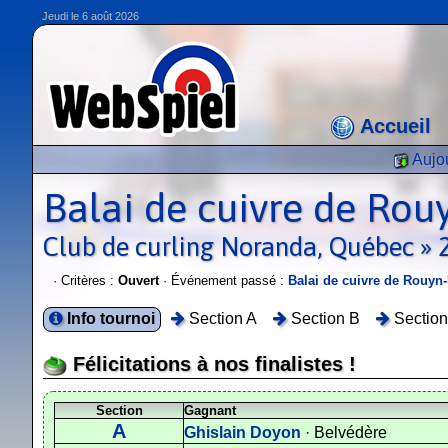
Jeudi le 6 août 2026
Accueil
Aujou
Balai de cuivre de Ro
Club de curling Noranda, Québec » 
· Critères :
Ouvert
· Événement passé :
Balai de cuivre de Rouyn
Info tournoi
Section A
Section B
Section
Félicitations à nos finalistes !
Section
Gagnant
A
Ghislain Doyon
· Belvédère