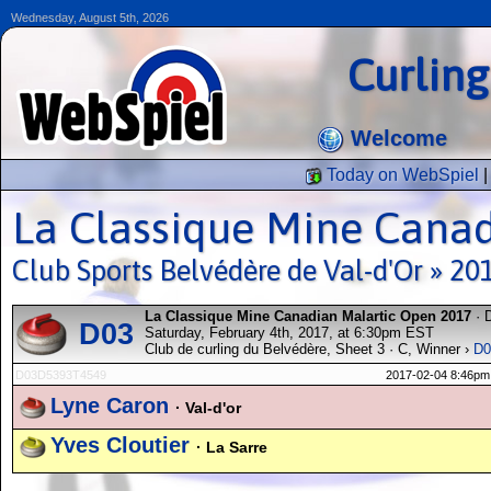
Wednesday, August 5th, 2026
Curlin
Welcome
Today on WebSpiel
La Classique Mine Cana
Club Sports Belvédère de Val-d'Or » 20
La Classique Mine Canadian Malartic Open 2017
· 
D03
Saturday, February 4th, 2017, at 6:30pm EST
Club de curling du Belvédère, Sheet 3 · C, Winner ›
D0
D03D5393T4549
2017-02-04 8:46pm
Lyne Caron
· Val-d'or
Yves Cloutier
· La Sarre