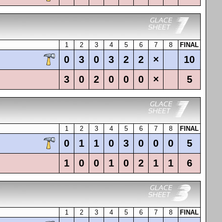
1
2
3
4
5
6
7
8
FINAL
0
3
0
3
2
2
×
10
3
0
2
0
0
0
×
5
1
2
3
4
5
6
7
8
FINAL
0
1
1
0
3
0
0
0
5
1
0
0
1
0
2
1
1
6
1
2
3
4
5
6
7
8
FINAL