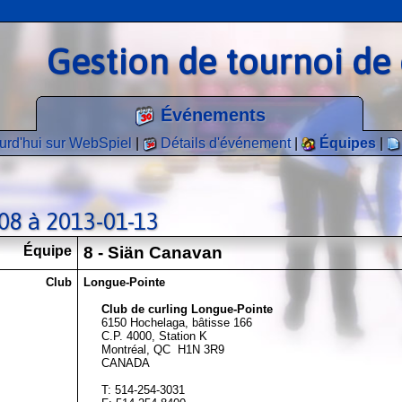
Gestion de tournoi de 
Événements
urd'hui sur WebSpiel
|
Détails d'événement
|
Équipes
|
-08 à 2013-01-13
Équipe
8 - Siän Canavan
Club
Longue-Pointe
Club de curling Longue-Pointe
6150 Hochelaga, bâtisse 166
C.P. 4000, Station K
Montréal, QC H1N 3R9
CANADA
T: 514-254-3031