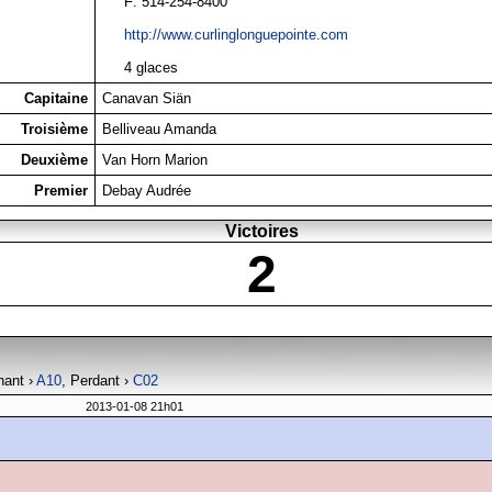
F: 514-254-8400
http://www.curlinglonguepointe.com
4 glaces
Capitaine
Canavan Siän
Troisième
Belliveau Amanda
Deuxième
Van Horn Marion
Premier
Debay Audrée
Victoires
2
nant ›
A10
, Perdant ›
C02
2013-01-08 21h01