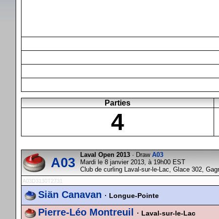
Parties
4
Laval Open 2013
· Draw
A03
A03
Mardi le 8 janvier 2013, à 19h00 EST
Club de curling Laval-sur-le-Lac, Glace 302, Gag
A03D3130T2731
Siän Canavan
· Longue-Pointe
Pierre-Léo Montreuil
· Laval-sur-le-Lac