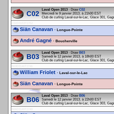
Laval Open 2013
· Draw
C02
C02
Mercredi le 9 janvier 2013, à 21h00 EST
Club de curling Laval-sur-le-Lac, Glace 301, Gag
C02D3153T2752
Siän Canavan
· Longue-Pointe
André Gagné
· Boucherville
Laval Open 2013
· Draw
B03
B03
Samedi le 12 janvier 2013, à 18h00 EST
Club de curling Laval-sur-le-Lac, Glace 301, Gag
B03D3146T2746
William Friolet
· Laval-sur-le-Lac
Siän Canavan
· Longue-Pointe
Laval Open 2013
· Draw
B06
B06
Samedi le 12 janvier 2013, à 22h00 EST
Club de curling Laval-sur-le-Lac, Glace 303, Gag
B06D3149T2749