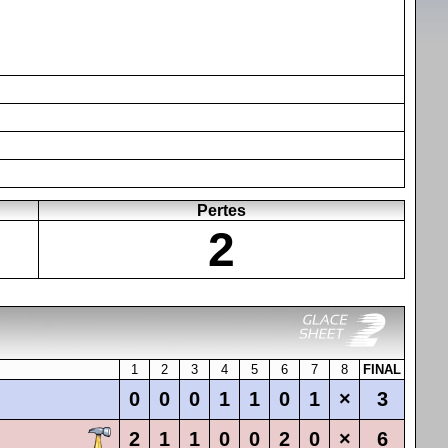
Pertes
2
1
2
3
4
5
6
7
8
FINAL
0
0
0
1
1
0
1
×
3
2
1
1
0
0
2
0
×
6