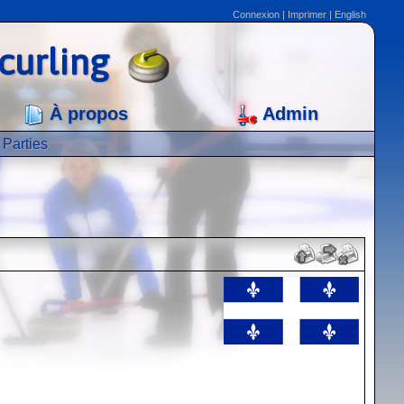
Connexion
|
Imprimer
|
English
curling
À propos
Admin
Parties