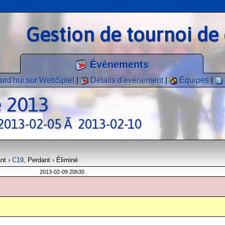
Gestion de tournoi de 
Événements
urd'hui sur WebSpiel
|
Détails d'événement
|
Équipes
|
e 2013
» 2013-02-05 Ã 2013-02-10
ant ›
C19
, Perdant › Éliminé
2013-02-09 20h30