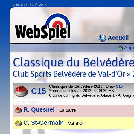
Vendredi le 7 août 2026
Accueil
Aujo
Classique du Belvédèr
Club Sports Belvédère de Val-d'Or 
Classique du Belvédère 2013
· Draw
C15
C15
Samedi le 9 février 2013, à 18h30 EST
Club de curling du Belvédère, Glace 1 · A, Gagn
C15D3350T2937
R. Quesnel
· La Sarre
C. St-Germain
· Val-d'Or