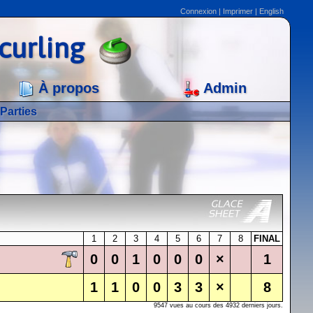
Connexion
|
Imprimer
|
English
curling
À propos
Admin
Parties
1
2
3
4
5
6
7
8
FINAL
0
0
1
0
0
0
×
1
1
1
0
0
3
3
×
8
9547 vues au cours des 4932 derniers jours.