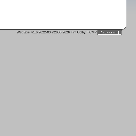
WebSpiel v1.6 2022-03 ©2008-2026 Tim Colby, TCMP