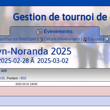
Gestion de tournoi de 
Événements
urd'hui sur WebSpiel
|
Détails d'événement
|
Équipes
|
uyn-Noranda 2025
 2025-02-28 Ã 2025-03-02
w
A29
A35
, Perdant ›
B02
2025-03-01 19h30