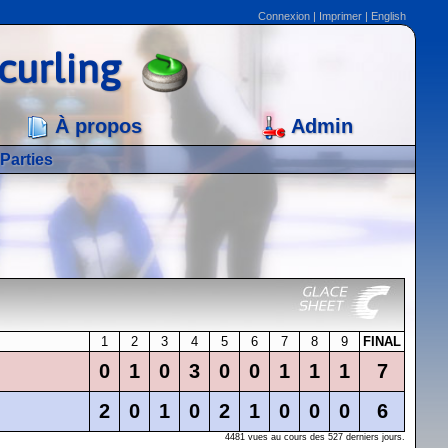
Connexion
|
Imprimer
|
English
curling
À propos
Admin
Parties
1
2
3
4
5
6
7
8
9
FINAL
0
1
0
3
0
0
1
1
1
7
2
0
1
0
2
1
0
0
0
6
4481 vues au cours des 527 derniers jours.