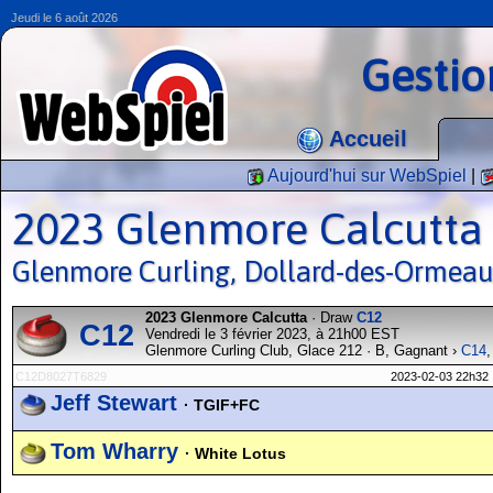
Jeudi le 6 août 2026
Gestio
Accueil
Aujourd'hui sur WebSpiel
|
2023 Glenmore Calcutta
Glenmore Curling, Dollard-des-Ormeau
2023 Glenmore Calcutta
· Draw
C12
C12
Vendredi le 3 février 2023, à 21h00 EST
Glenmore Curling Club, Glace 212 · B, Gagnant ›
C14
,
C12D8027T6829
2023-02-03 22h32
Jeff Stewart
· TGIF+FC
Tom Wharry
· White Lotus